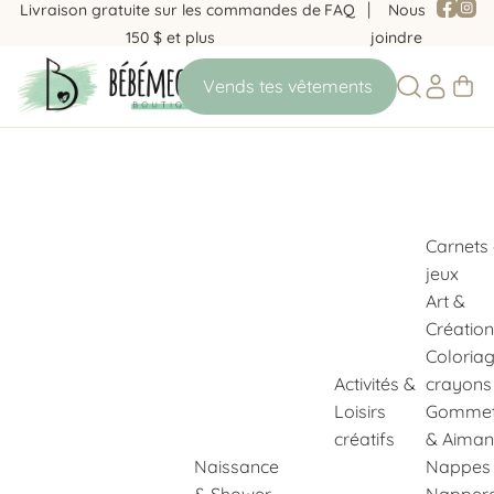
Livraison gratuite sur les commandes de
FAQ
Nous
150 $ et plus
joindre
Carnets
jeux
Art &
Création
Coloria
Activités &
crayons
Loisirs
Gommet
créatifs
& Aiman
Naissance
Nappes