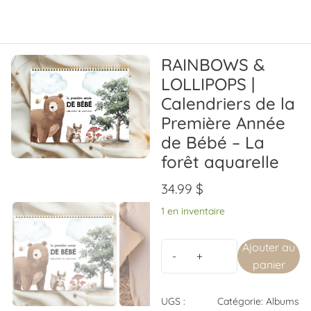
RAINBOWS &
LOLLIPOPS |
Calendriers de la
Première Année
de Bébé – La
forêt aquarelle
34.99
$
1 en inventaire
Ajouter au
panier
UGS :
Catégorie:
Albums