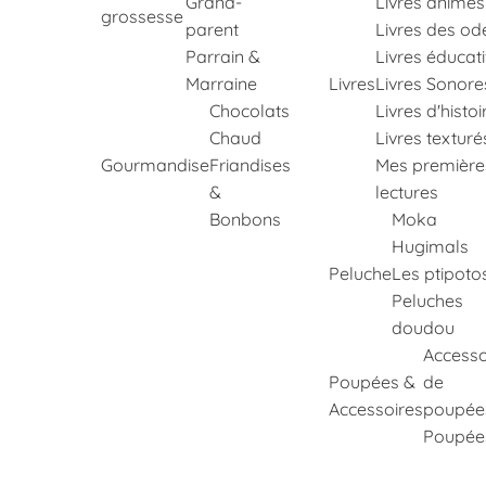
Grand-
Livres animés
grossesse
parent
Livres des od
Parrain &
Livres éducati
Marraine
Livres
Livres Sonore
Chocolats
Livres d'histoi
Chaud
Livres texturé
Gourmandise
Friandises
Mes première
&
lectures
Bonbons
Moka
Hugimals
Peluche
Les ptipoto
Peluches
doudou
Accesso
Poupées &
de
Accessoires
poupée
Poupée