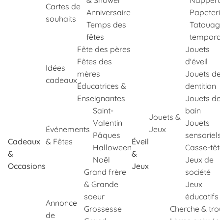
& Shower
Napper
Cartes de
Anniversaire
Papeter
souhaits
Temps des
Tatouag
fêtes
tempora
Fête des pères
Jouets
Fêtes des
d'éveil
Idées
mères
Jouets d
cadeaux
Éducatrices &
dentition
Enseignantes
Jouets d
Saint-
bain
Jouets &
Valentin
Jouets
Événements
Jeux
Pâques
sensoriel
Cadeaux
& Fêtes
Éveil
Halloween
Casse-tê
&
&
Noël
Jeux de
Occasions
Jeux
Grand frère
société
& Grande
Jeux
soeur
éducatifs
Annonce
Grossesse
Cherche & tr
de