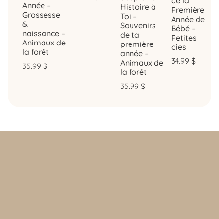
de la
Année –
Histoire à
Première
Grossesse
Toi –
Année de
&
Souvenirs
Bébé –
naissance –
de ta
Petites
Animaux de
première
oies
la forêt
année –
34.99
$
Animaux de
35.99
$
la forêt
35.99
$