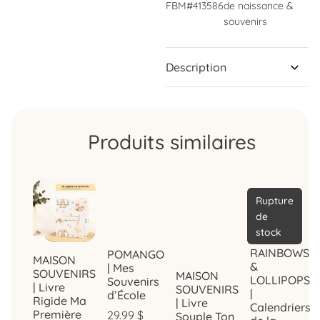
FBM#413586
de naissance &
souvenirs
Description
Produits similaires
Rupture
de
stock
RAINBOWS
POMANGO
MAISON
&
| Mes
SOUVENIRS
MAISON
LOLLIPOPS
Souvenirs
| Livre
SOUVENIRS
|
d’École
Rigide Ma
| Livre
Calendriers
Première
29.99
$
Souple Ton