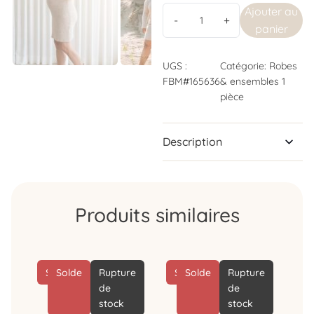
Ajouter au
panier
UGS :
Catégorie:
Robes
FBM#165636
& ensembles 1
pièce
Description
Produits similaires
Solde
Solde
Rupture
Solde
Solde
Rupture
de
de
stock
stock