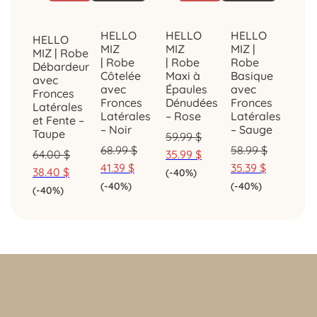
HELLO
HELLO
HELLO
HELLO
MIZ
MIZ
MIZ |
MIZ | Robe
| Robe
| Robe
Robe
Débardeur
Côtelée
Maxi à
Basique
avec
avec
Épaules
avec
Fronces
Fronces
Dénudées
Fronces
Latérales
Latérales
– Rose
Latérales
et Fente –
– Noir
– Sauge
Taupe
59.99
$
68.99
$
58.99
$
64.00
$
35.99
$
41.39
$
35.39
$
38.40
$
(-40%)
(-40%)
(-40%)
(-40%)