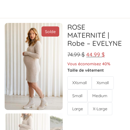
ROSE
Solde
MATERNITÉ |
Robe – EVELYNE
74.99
$
44.99
$
Vous économisez 40%
Taille de vêtement
XXsmall
Xsmall
Small
Medium
Large
X-Large