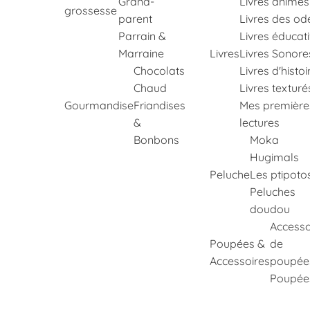
Grand-
Livres animés
grossesse
parent
Livres des od
Parrain &
Livres éducati
Marraine
Livres
Livres Sonore
Chocolats
Livres d'histoi
Chaud
Livres texturé
Gourmandise
Friandises
Mes première
&
lectures
Bonbons
Moka
Hugimals
Peluche
Les ptipoto
Peluches
doudou
Accesso
Poupées &
de
Accessoires
poupée
Poupée