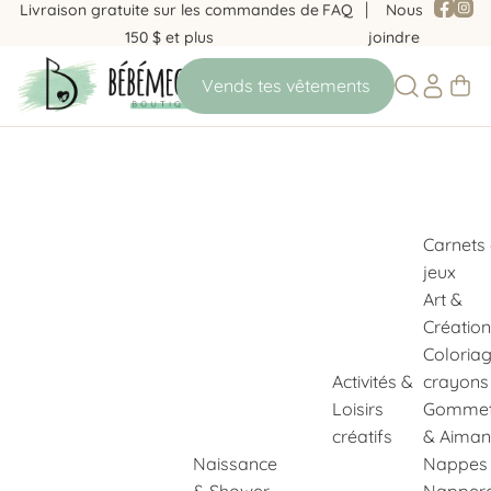
Livraison gratuite sur les commandes de
FAQ
Nous
150 $ et plus
joindre
Carnets
jeux
Art &
Création
Coloria
Activités &
crayons
Loisirs
Gommet
créatifs
& Aiman
Naissance
Nappes