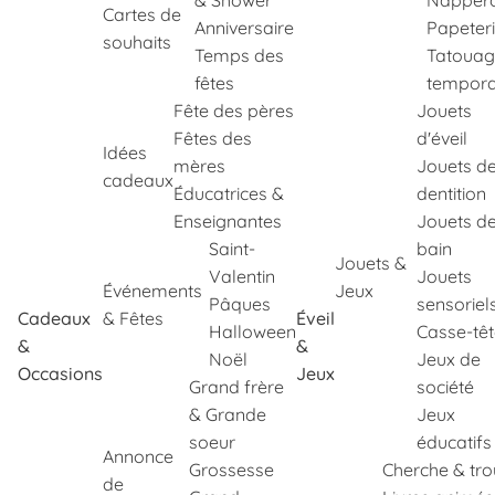
& Shower
Napper
Cartes de
Anniversaire
Papeter
souhaits
Temps des
Tatouag
fêtes
tempora
Fête des pères
Jouets
Fêtes des
d'éveil
Idées
mères
Jouets d
cadeaux
Éducatrices &
dentition
Enseignantes
Jouets d
Saint-
bain
Jouets &
Valentin
Jouets
Événements
Jeux
Pâques
sensoriel
Cadeaux
& Fêtes
Éveil
Halloween
Casse-tê
&
&
Noël
Jeux de
Occasions
Jeux
Grand frère
société
& Grande
Jeux
soeur
éducatifs
Annonce
Grossesse
Cherche & tr
de