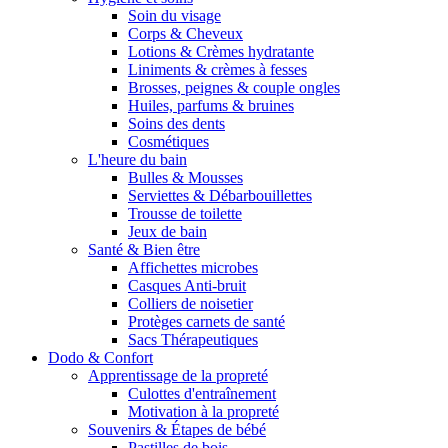
Soin du visage
Corps & Cheveux
Lotions & Crèmes hydratante
Liniments & crèmes à fesses
Brosses, peignes & couple ongles
Huiles, parfums & bruines
Soins des dents
Cosmétiques
L'heure du bain
Bulles & Mousses
Serviettes & Débarbouillettes
Trousse de toilette
Jeux de bain
Santé & Bien être
Affichettes microbes
Casques Anti-bruit
Colliers de noisetier
Protèges carnets de santé
Sacs Thérapeutiques
Dodo & Confort
Apprentissage de la propreté
Culottes d'entraînement
Motivation à la propreté
Souvenirs & Étapes de bébé
Pastilles de bois