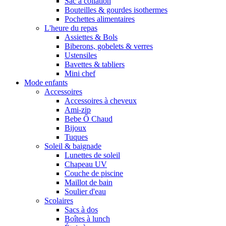
Sac à collation
Bouteilles & gourdes isothermes
Pochettes alimentaires
L'heure du repas
Assiettes & Bols
Biberons, gobelets & verres
Ustensiles
Bavettes & tabliers
Mini chef
Mode enfants
Accessoires
Accessoires à cheveux
Ami-zip
Bebe Ô Chaud
Bijoux
Tuques
Soleil & baignade
Lunettes de soleil
Chapeau UV
Couche de piscine
Maillot de bain
Soulier d'eau
Scolaires
Sacs à dos
Boîtes à lunch