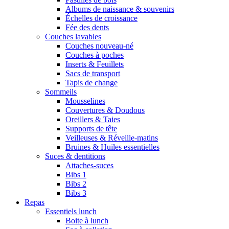
Albums de naissance & souvenirs
Échelles de croissance
Fée des dents
Couches lavables
Couches nouveau-né
Couches à poches
Inserts & Feuillets
Sacs de transport
Tapis de change
Sommeils
Mousselines
Couvertures & Doudous
Oreillers & Taies
Supports de tête
Veilleuses & Réveille-matins
Bruines & Huiles essentielles
Suces & dentitions
Attaches-suces
Bibs 1
Bibs 2
Bibs 3
Repas
Essentiels lunch
Boite à lunch