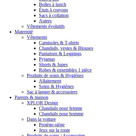
Boîtes à lunch
Étuis à crayons
Sacs à collation
Autres
Vêtements évolutifs
Maternité
Vêtements
Camisoles & T-shirts
Chandails, vestes & Blouses
Pantalons & Leggings
Pyjamas
Shorts & Jupes
Robes & ensembles 1 pièce
Produits de soins & Hygiènes
Allaitement
Soins & Hygiènes
Sac à langer & accessoires
Parents & maison
XPLOR Design
Chandails pour femme
Chandails pour homme
Dans la voiture
Protège-siège
Jeux sur la route
Produits de soins / Accessoires