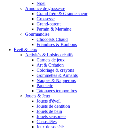
Noël
Annonce de grossesse
Grand frère & Grande soeur
Grossesse
Grand-parent
Parrain & Marraine
Gourmandise
Chocolats Chaud
Friandises & Bonbons
Éveil & Jeux
Activités & Loisirs créatifs
Carnets de jeux
Art & Création
Coloriage & crayons
Gommettes & Aimants
Nappes & Napperons
Papeterie
Tatouages temporaires
Jouets & Jeux
Jouets d'éveil
Jouets de dentition
Jouets de bain
Jouets sensoriels
Casse-têtes
Jeux de société