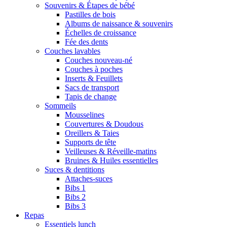
Souvenirs & Étapes de bébé
Pastilles de bois
Albums de naissance & souvenirs
Échelles de croissance
Fée des dents
Couches lavables
Couches nouveau-né
Couches à poches
Inserts & Feuillets
Sacs de transport
Tapis de change
Sommeils
Mousselines
Couvertures & Doudous
Oreillers & Taies
Supports de tête
Veilleuses & Réveille-matins
Bruines & Huiles essentielles
Suces & dentitions
Attaches-suces
Bibs 1
Bibs 2
Bibs 3
Repas
Essentiels lunch