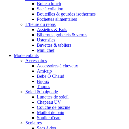
Boite à lunch
Sac à collation
Bouteilles & gourdes isothermes
Pochettes alimentaires
L'heure du repas
Assiettes & Bols
Biberons, gobelets & verres
Ustensiles
Bavettes & tabliers
Mini chef
Mode enfants
Accessoires
Accessoires à cheveux
Ami-zip
Bebe Ô Chaud
Bijoux
Tuques
Soleil & baignade
Lunettes de soleil
Chapeau UV
Couche de piscine
Maillot de bain
Soulier d'eau
Scolaires
Sacs à dos