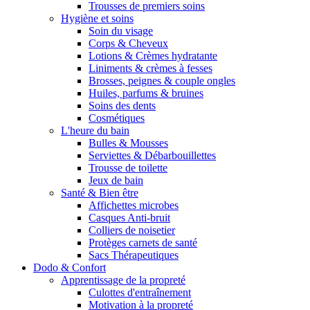
Trousses de premiers soins
Hygiène et soins
Soin du visage
Corps & Cheveux
Lotions & Crèmes hydratante
Liniments & crèmes à fesses
Brosses, peignes & couple ongles
Huiles, parfums & bruines
Soins des dents
Cosmétiques
L'heure du bain
Bulles & Mousses
Serviettes & Débarbouillettes
Trousse de toilette
Jeux de bain
Santé & Bien être
Affichettes microbes
Casques Anti-bruit
Colliers de noisetier
Protèges carnets de santé
Sacs Thérapeutiques
Dodo & Confort
Apprentissage de la propreté
Culottes d'entraînement
Motivation à la propreté