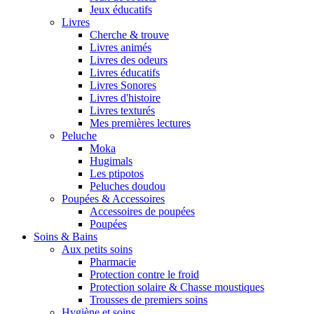
Jeux éducatifs
Livres
Cherche & trouve
Livres animés
Livres des odeurs
Livres éducatifs
Livres Sonores
Livres d'histoire
Livres texturés
Mes premières lectures
Peluche
Moka
Hugimals
Les ptipotos
Peluches doudou
Poupées & Accessoires
Accessoires de poupées
Poupées
Soins & Bains
Aux petits soins
Pharmacie
Protection contre le froid
Protection solaire & Chasse moustiques
Trousses de premiers soins
Hygiène et soins