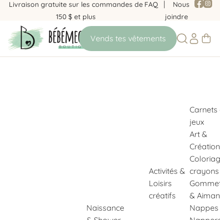
Livraison gratuite sur les commandes de
FAQ
Nous
150 $ et plus
joindre
Carnets
jeux
Art &
Création
Coloria
Activités &
crayons
Loisirs
Gommet
créatifs
& Aiman
Naissance
Nappes