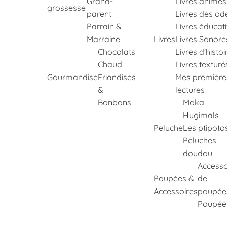
Grand-
Livres animés
grossesse
parent
Livres des od
Parrain &
Livres éducati
Marraine
Livres
Livres Sonore
Chocolats
Livres d'histoi
Chaud
Livres texturé
Gourmandise
Friandises
Mes première
&
lectures
Bonbons
Moka
Hugimals
Peluche
Les ptipoto
Peluches
doudou
Accesso
Poupées &
de
Accessoires
poupée
Poupée