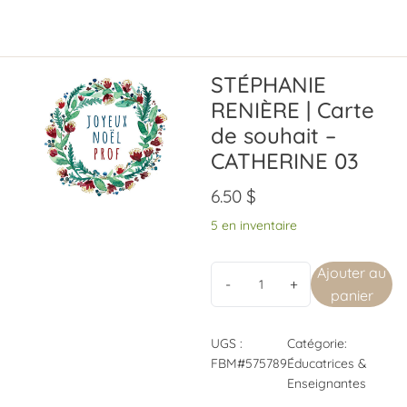
STÉPHANIE
RENIÈRE | Carte
de souhait –
CATHERINE 03
6.50
$
5 en inventaire
Ajouter au
panier
UGS :
Catégorie:
FBM#575789
Éducatrices &
Enseignantes