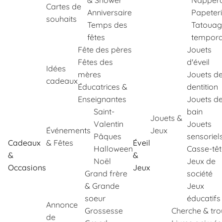
& Shower
Napper
Cartes de
Anniversaire
Papeter
souhaits
Temps des
Tatouag
fêtes
tempora
Fête des pères
Jouets
Fêtes des
d'éveil
Idées
mères
Jouets d
cadeaux
Éducatrices &
dentition
Enseignantes
Jouets d
Saint-
bain
Jouets &
Valentin
Jouets
Événements
Jeux
Pâques
sensoriel
Cadeaux
& Fêtes
Éveil
Halloween
Casse-tê
&
&
Noël
Jeux de
Occasions
Jeux
Grand frère
société
& Grande
Jeux
soeur
éducatifs
Annonce
Grossesse
Cherche & tr
de