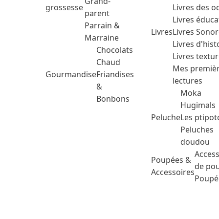
Grand-
grossesse
Livres des o
parent
Livres éduca
Parrain &
Livres
Livres Sono
Marraine
Livres d'hist
Chocolats
Livres textu
Chaud
Mes premiè
Gourmandise
Friandises
lectures
&
Moka
Bonbons
Hugimals
Peluche
Les ptipot
Peluches
doudou
Access
Poupées &
de po
Accessoires
Poupé