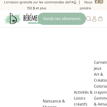
Livraison gratuite sur les commandes de
FAQ
Nous
150 $ et plus
joindre
Carnet
jeux
Art &
Créati
Colori
Activités &
crayon
Loisirs
Gomme
Naissance &
créatifs
& Aima