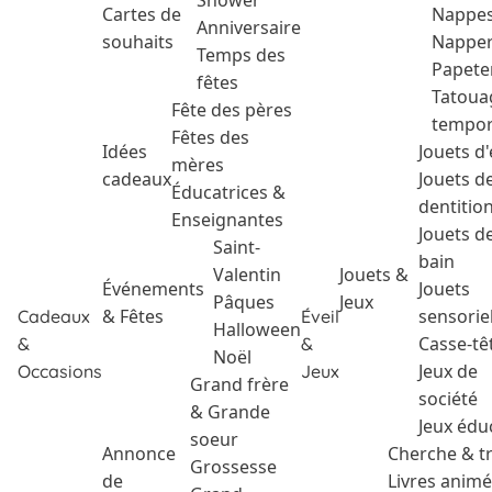
Shower
Cartes de
Nappe
Anniversaire
souhaits
Nappe
Temps des
Papete
fêtes
Tatoua
Fête des pères
tempor
Fêtes des
Idées
Jouets d'
mères
cadeaux
Jouets d
Éducatrices &
dentitio
Enseignantes
Jouets d
Saint-
bain
Valentin
Jouets &
Événements
Jouets
Pâques
Jeux
& Fêtes
sensorie
Cadeaux
Éveil
Halloween
Casse-tê
&
&
Noël
Jeux de
Occasions
Jeux
Grand frère
société
& Grande
Jeux édu
soeur
Annonce
Cherche & t
Grossesse
de
Livres anim