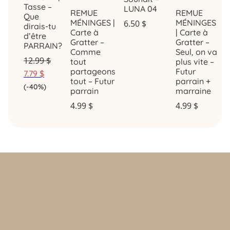
Tasse –
LUNA 04
REMUE
REMUE
Que
MÉNINGES |
MÉNINGES
6.50
$
dirais-tu
Carte à
| Carte à
d’être
Gratter –
Gratter –
PARRAIN?
Comme
Seul, on va
12.99
$
tout
plus vite –
partageons
Futur
7.79
$
tout – Futur
parrain +
(-40%)
parrain
marraine
4.99
$
4.99
$