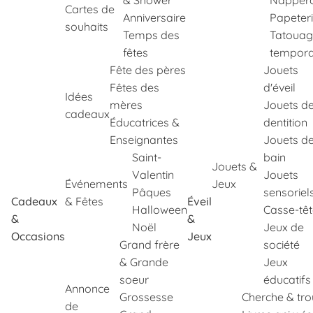
& Shower
Napper
Cartes de
Anniversaire
Papeter
souhaits
Temps des
Tatouag
fêtes
tempora
Fête des pères
Jouets
Fêtes des
d'éveil
Idées
mères
Jouets d
cadeaux
Éducatrices &
dentition
Enseignantes
Jouets d
Saint-
bain
Jouets &
Valentin
Jouets
Événements
Jeux
Pâques
sensoriel
Cadeaux
& Fêtes
Éveil
Halloween
Casse-tê
&
&
Noël
Jeux de
Occasions
Jeux
Grand frère
société
& Grande
Jeux
soeur
éducatifs
Annonce
Grossesse
Cherche & tr
de