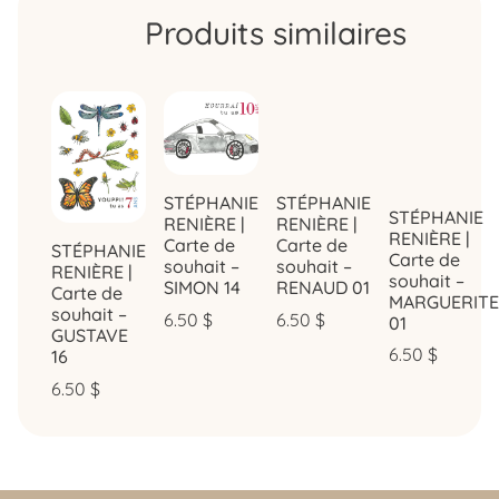
Produits similaires
STÉPHANIE
STÉPHANIE
STÉPHANIE
RENIÈRE |
RENIÈRE |
RENIÈRE |
Carte de
Carte de
STÉPHANIE
Carte de
souhait –
souhait –
RENIÈRE |
souhait –
SIMON 14
RENAUD 01
Carte de
MARGUERITE
souhait –
6.50
$
6.50
$
01
GUSTAVE
6.50
$
16
6.50
$