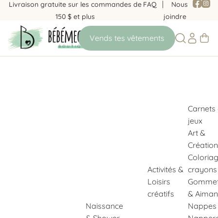
Livraison gratuite sur les commandes de
FAQ
Nous
150 $ et plus
joindre
Carnets
jeux
Art &
Création
Coloria
Activités &
crayons
Loisirs
Gommet
créatifs
& Aiman
Naissance
Nappes