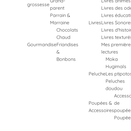
Grand-
Livres animés
grossesse
parent
Livres des od
Parrain &
Livres éducati
Marraine
Livres
Livres Sonore
Chocolats
Livres d'histoi
Chaud
Livres texturé
Gourmandise
Friandises
Mes première
&
lectures
Bonbons
Moka
Hugimals
Peluche
Les ptipoto
Peluches
doudou
Accesso
Poupées &
de
Accessoires
poupée
Poupée