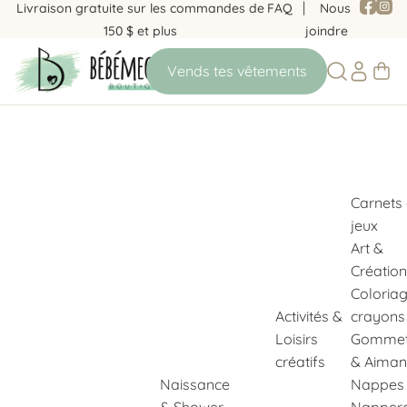
Livraison gratuite sur les commandes de
FAQ
Nous
150 $ et plus
joindre
Carnets
jeux
Art &
Création
Coloria
Activités &
crayons
Loisirs
Gommet
créatifs
& Aiman
Naissance
Nappes