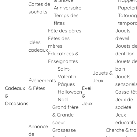
& Shower
Napper
Cartes de
Anniversaire
Papeter
souhaits
Temps des
Tatouag
fêtes
tempora
Fête des pères
Jouets
Fêtes des
d'éveil
Idées
mères
Jouets d
cadeaux
Éducatrices &
dentition
Enseignantes
Jouets d
Saint-
bain
Jouets &
Valentin
Jouets
Événements
Jeux
Pâques
sensoriel
Cadeaux
& Fêtes
Éveil
Halloween
Casse-tê
&
&
Noël
Jeux de
Occasions
Jeux
Grand frère
société
& Grande
Jeux
soeur
éducatifs
Annonce
Grossesse
Cherche & tr
de