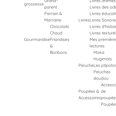
Grand-
Livres animés
grossesse
parent
Livres des od
Parrain &
Livres éducati
Marraine
Livres
Livres Sonore
Chocolats
Livres d'histoi
Chaud
Livres texturé
Gourmandise
Friandises
Mes première
&
lectures
Bonbons
Moka
Hugimals
Peluche
Les ptipoto
Peluches
doudou
Accesso
Poupées &
de
Accessoires
poupée
Poupée