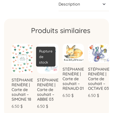
Description
Produits similaires
Rupture
de
stock
STÉPHANIE
STÉPHANIE
RENIÈRE |
RENIÈRE |
Carte de
Carte de
STÉPHANIE
STÉPHANIE
souhait –
souhait –
RENIÈRE |
RENIÈRE |
RENAUD 01
OCTAVE 03
Carte de
Carte de
souhait –
souhait –
6.50
$
6.50
$
SIMONE 18
ABBIE 03
6.50
$
6.50
$