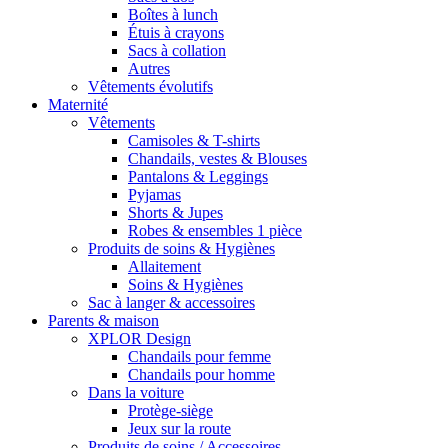
Boîtes à lunch
Étuis à crayons
Sacs à collation
Autres
Vêtements évolutifs
Maternité
Vêtements
Camisoles & T-shirts
Chandails, vestes & Blouses
Pantalons & Leggings
Pyjamas
Shorts & Jupes
Robes & ensembles 1 pièce
Produits de soins & Hygiènes
Allaitement
Soins & Hygiènes
Sac à langer & accessoires
Parents & maison
XPLOR Design
Chandails pour femme
Chandails pour homme
Dans la voiture
Protège-siège
Jeux sur la route
Produits de soins / Accessoires