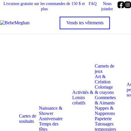
Livraison gratuite sur les commandes de 150 $ et
FAQ
Nous
plus
joindre
Carnets de
jeux
Art &
Création
A
Coloriage
pe
Activités &
& crayons
so
Loisirs
Gommettes
créatifs
& Aimants
Naissance &
Nappes &
Shower
Napperons
Cartes de
Anniversaire
Papeterie
souhaits
Temps des
Tatouages
fêtes
temporaires