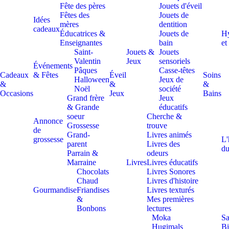
Fête des pères
Jouets d'éveil
Fêtes des
Jouets de
Idées
mères
dentition
cadeaux
Éducatrices &
Jouets de
H
Enseignantes
bain
et
Saint-
Jouets &
Jouets
Valentin
Jeux
sensoriels
Événements
Pâques
Casse-têtes
Cadeaux
& Fêtes
Éveil
Soins
Halloween
Jeux de
&
&
&
Noël
société
Occasions
Jeux
Bains
Grand frère
Jeux
& Grande
éducatifs
soeur
Cherche &
Annonce
Grossesse
trouve
de
Grand-
Livres animés
grossesse
L'
parent
Livres des
du
Parrain &
odeurs
Marraine
Livres
Livres éducatifs
Chocolats
Livres Sonores
Chaud
Livres d'histoire
Gourmandise
Friandises
Livres texturés
&
Mes premières
Bonbons
lectures
Moka
Sa
Hugimals
Bi