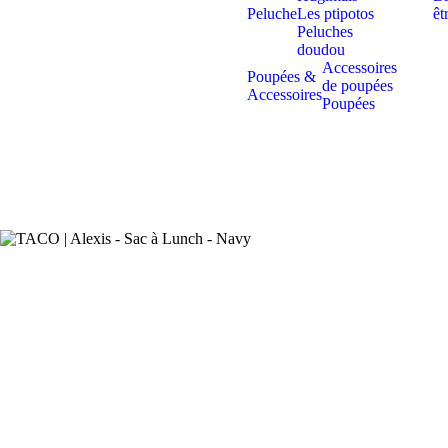
Peluche
Les ptipotos
êt
Peluches
doudou
Accessoires
Poupées &
de poupées
Accessoires
Poupées