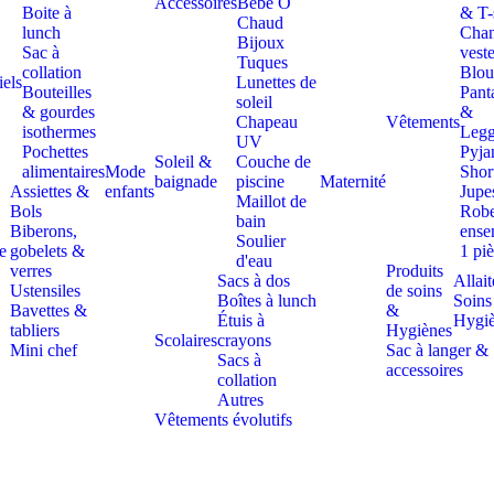
Accessoires
Bebe Ô
Boite à
& T-
Chaud
lunch
Chan
Bijoux
Sac à
vest
Tuques
collation
Blou
iels
Lunettes de
Bouteilles
Pant
soleil
& gourdes
&
Chapeau
Vêtements
isothermes
Legg
UV
Pochettes
Pyja
Soleil &
Couche de
alimentaires
Mode
Shor
baignade
piscine
Maternité
Assiettes &
enfants
Jupe
Maillot de
Bols
Rob
bain
Biberons,
ense
Soulier
e
gobelets &
1 pi
d'eau
verres
Produits
Sacs à dos
Allai
Ustensiles
de soins
Boîtes à lunch
Soins
Bavettes &
&
Étuis à
Hygi
tabliers
Hygiènes
Scolaires
crayons
Mini chef
Sac à langer &
Sacs à
accessoires
collation
Autres
Vêtements évolutifs