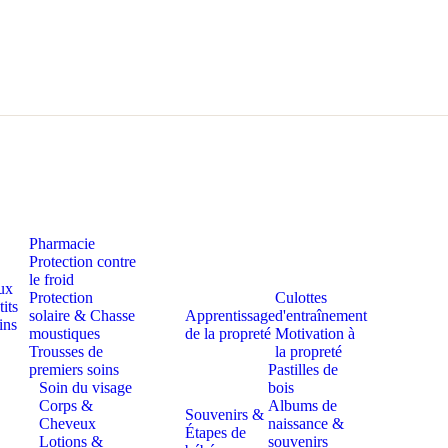
Pharmacie
Protection contre
le froid
ux
Protection
Culottes
tits
solaire & Chasse
Apprentissage
d'entraînement
ins
moustiques
de la propreté
Motivation à
Trousses de
la propreté
premiers soins
Pastilles de
Soin du visage
bois
Corps &
Albums de
Souvenirs &
Cheveux
naissance &
Étapes de
Lotions &
souvenirs