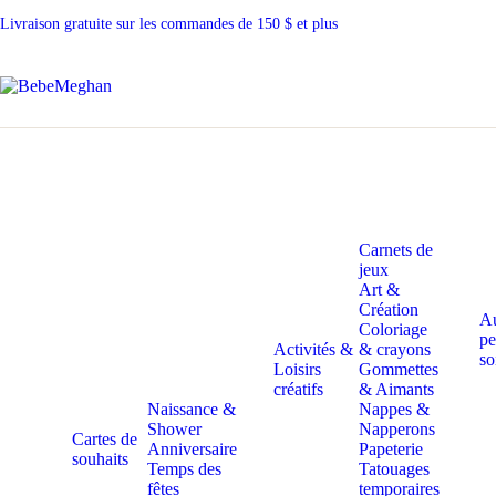
Livraison gratuite sur les commandes de 150 $ et plus
Carnets de
jeux
Art &
Création
A
Coloriage
pe
Activités &
& crayons
so
Loisirs
Gommettes
créatifs
& Aimants
Naissance &
Nappes &
Shower
Napperons
Cartes de
Anniversaire
Papeterie
souhaits
Temps des
Tatouages
fêtes
temporaires