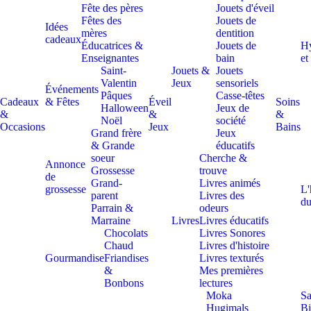
Fête des pères
Jouets d'éveil
Fêtes des
Jouets de
Idées
mères
dentition
cadeaux
Éducatrices &
Jouets de
H
Enseignantes
bain
et
Saint-
Jouets &
Jouets
Valentin
Jeux
sensoriels
Événements
Pâques
Casse-têtes
Cadeaux
& Fêtes
Éveil
Soins
Halloween
Jeux de
&
&
&
Noël
société
Occasions
Jeux
Bains
Grand frère
Jeux
& Grande
éducatifs
soeur
Cherche &
Annonce
Grossesse
trouve
de
Grand-
Livres animés
grossesse
L'
parent
Livres des
du
Parrain &
odeurs
Marraine
Livres
Livres éducatifs
Chocolats
Livres Sonores
Chaud
Livres d'histoire
Gourmandise
Friandises
Livres texturés
&
Mes premières
Bonbons
lectures
Moka
Sa
Hugimals
Bi