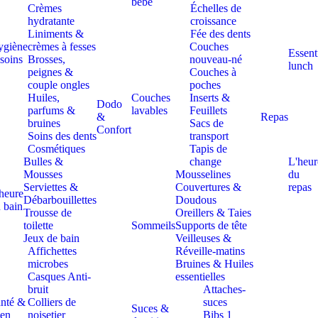
bébé
Crèmes
Échelles de
hydratante
croissance
Liniments &
Fée des dents
ygiène
crèmes à fesses
Couches
Essent
 soins
Brosses,
nouveau-né
lunch
peignes &
Couches à
couple ongles
poches
Huiles,
Couches
Inserts &
Dodo
parfums &
lavables
Feuillets
&
Repas
bruines
Sacs de
Confort
Soins des dents
transport
Cosmétiques
Tapis de
Bulles &
change
L'heur
Mousses
Mousselines
du
Serviettes &
Couvertures &
repas
heure
Débarbouillettes
Doudous
 bain
Trousse de
Oreillers & Taies
toilette
Sommeils
Supports de tête
Jeux de bain
Veilleuses &
Affichettes
Réveille-matins
microbes
Bruines & Huiles
Casques Anti-
essentielles
bruit
Attaches-
nté &
Colliers de
suces
Suces &
en
noisetier
Bibs 1