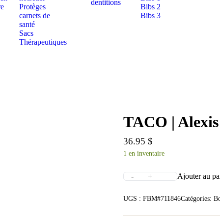
dentitions
re
Protèges
Bibs 2
carnets de
Bibs 3
santé
Sacs
Thérapeutiques
TACO | Alexis
36.95
$
1 en inventaire
Ajouter au pa
UGS :
FBM#711846
Catégories:
Bo