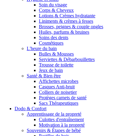
Soin du visage
Corps & Cheveux
Lotions & Crèmes hydratante
Liniments & crèmes à fesses
Brosses, peignes & couple ongles
Huiles, parfums & bruines
Soins des dents
Cosmétiques
L'heure du bain
Bulles & Mousses
Serviettes & Débarbouillettes
Trousse de toilette
Jeux de bain
Santé & Bien être
Affichettes microbes
Casques Anti-bruit
Colliers de noisetier
Protèges carnets de santé
Sacs Thérapeutiques
Dodo & Confort
Apprentissage de la propreté
Culottes d'entraînement
Motivation à la propreté
Souvenirs & Étapes de bébé
Pastilles de bois