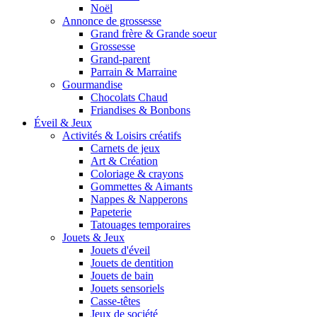
Noël
Annonce de grossesse
Grand frère & Grande soeur
Grossesse
Grand-parent
Parrain & Marraine
Gourmandise
Chocolats Chaud
Friandises & Bonbons
Éveil & Jeux
Activités & Loisirs créatifs
Carnets de jeux
Art & Création
Coloriage & crayons
Gommettes & Aimants
Nappes & Napperons
Papeterie
Tatouages temporaires
Jouets & Jeux
Jouets d'éveil
Jouets de dentition
Jouets de bain
Jouets sensoriels
Casse-têtes
Jeux de société