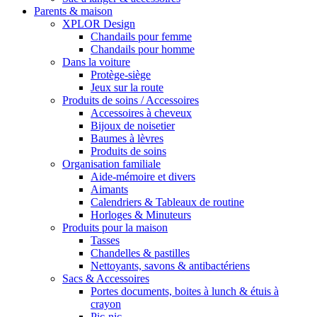
Parents & maison
XPLOR Design
Chandails pour femme
Chandails pour homme
Dans la voiture
Protège-siège
Jeux sur la route
Produits de soins / Accessoires
Accessoires à cheveux
Bijoux de noisetier
Baumes à lèvres
Produits de soins
Organisation familiale
Aide-mémoire et divers
Aimants
Calendriers & Tableaux de routine
Horloges & Minuteurs
Produits pour la maison
Tasses
Chandelles & pastilles
Nettoyants, savons & antibactériens
Sacs & Accessoires
Portes documents, boites à lunch & étuis à
crayon
Pic-nic