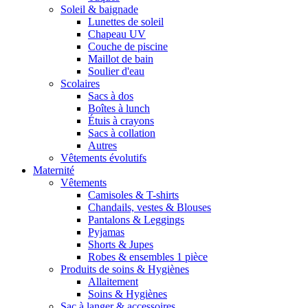
Soleil & baignade
Lunettes de soleil
Chapeau UV
Couche de piscine
Maillot de bain
Soulier d'eau
Scolaires
Sacs à dos
Boîtes à lunch
Étuis à crayons
Sacs à collation
Autres
Vêtements évolutifs
Maternité
Vêtements
Camisoles & T-shirts
Chandails, vestes & Blouses
Pantalons & Leggings
Pyjamas
Shorts & Jupes
Robes & ensembles 1 pièce
Produits de soins & Hygiènes
Allaitement
Soins & Hygiènes
Sac à langer & accessoires