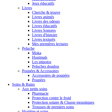
Jeux éducatifs
Livres
Cherche & trouve
Livres animés
Livres des odeurs
Livres éducatifs
Livres Sonores
Livres d'histoire
Livres texturés
Mes premières lectures
Peluche
Moka
Hugimals
Les ptipotos
Peluches doudou
Poupées & Accessoires
Accessoires de poupées
Poupées
Soins & Bains
Aux petits soins
Pharmacie
Protection contre le froid
Protection solaire & Chasse moustiques
Trousses de premiers soins
Hygiène et soins