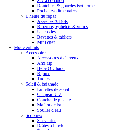
Sac à collation
Bouteilles & gourdes isothermes
Pochettes alimentaires
L'heure du repas
Assiettes & Bols
Biberons, gobelets & verres
Ustensiles
Bavettes & tabliers
Mini chef
Mode enfants
Accessoires
Accessoires à cheveux
Ami-zip
Bebe Ô Chaud
Bijoux
Tuques
Soleil & baignade
Lunettes de soleil
Chapeau UV
Couche de piscine
Maillot de bain
Soulier d'eau
Scolaires
Sacs à dos
Boîtes à lunch