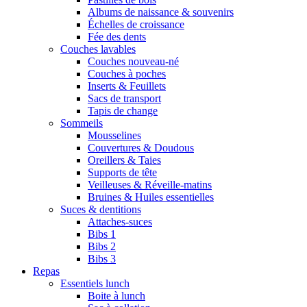
Albums de naissance & souvenirs
Échelles de croissance
Fée des dents
Couches lavables
Couches nouveau-né
Couches à poches
Inserts & Feuillets
Sacs de transport
Tapis de change
Sommeils
Mousselines
Couvertures & Doudous
Oreillers & Taies
Supports de tête
Veilleuses & Réveille-matins
Bruines & Huiles essentielles
Suces & dentitions
Attaches-suces
Bibs 1
Bibs 2
Bibs 3
Repas
Essentiels lunch
Boite à lunch