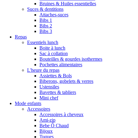
Bruines & Huiles essentielles
Suces & dentitions
Attaches-suces
Bibs 1
Bibs 2
Bibs 3
Repas
Essentiels lunch
Boite à lunch
Sac à collation
Bouteilles & gourdes isothermes
Pochettes alimentaires
L'heure du repas
Assiettes & Bols
Biberons, gobelets & verres
Ustensiles
Bavettes & tabliers
Mini chef
Mode enfants
Accessoires
Accessoires à cheveux
Ami-zip
Bebe Ô Chaud
Bijoux
Tuques