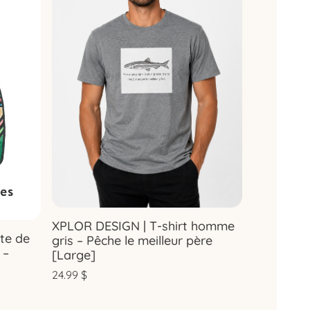
XPLOR DESIGN | T-shirt homme
te de
gris – Pêche le meilleur père
 –
[Large]
24.99
$