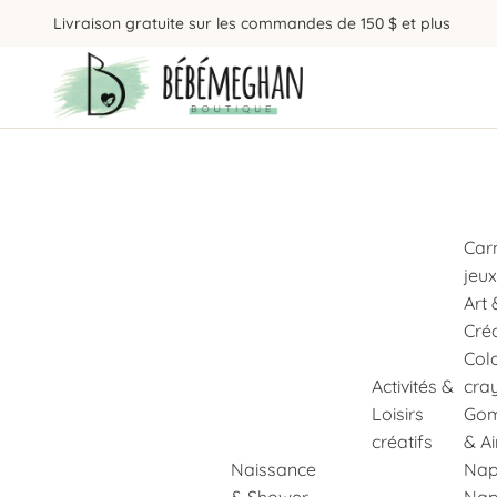
Livraison gratuite sur les commandes de 150 $ et plus
Car
jeux
Art 
Cré
Col
Activités &
cra
Loisirs
Gom
créatifs
& A
Naissance
Nap