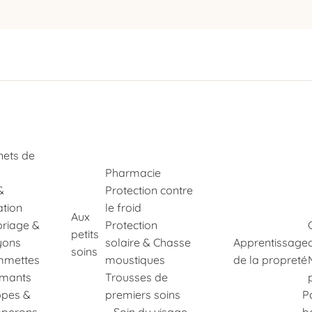
nets de
Pharmacie
&
Protection contre
ation
le froid
Aux
oriage &
Protection
petits
yons
solaire & Chasse
Apprentissage
soins
mettes
moustiques
de la propreté
imants
Trousses de
pes &
premiers soins
P