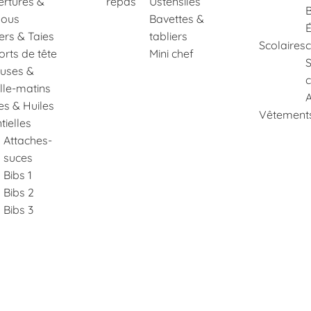
rtures &
repas
Ustensiles
B
ous
Bavettes &
É
lers & Taies
tabliers
Scolaires
rts de tête
Mini chef
euses &
c
lle-matins
A
es & Huiles
Vêtements
tielles
Attaches-
suces
Bibs 1
Bibs 2
Bibs 3