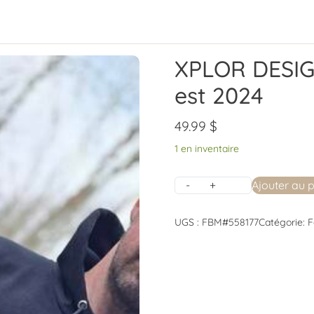
XPLOR DESIG
est 2024
49.99
$
1 en inventaire
Ajouter au 
UGS :
FBM#558177
Catégorie:
F