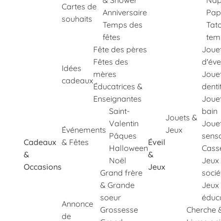
& Shower
Nap
Cartes de
Anniversaire
Pap
souhaits
Temps des
Tat
fêtes
tem
Fête des pères
Joue
Fêtes des
d'éve
Idées
mères
Joue
cadeaux
Éducatrices &
denti
Enseignantes
Joue
Saint-
bain
Jouets &
Valentin
Joue
Événements
Jeux
Pâques
senso
Cadeaux
& Fêtes
Éveil
Halloween
Cass
&
&
Noël
Jeux
Occasions
Jeux
Grand frère
socié
& Grande
Jeux
soeur
éduca
Annonce
Grossesse
Cherche 
de