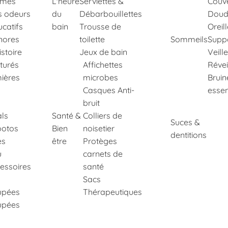
imés
L'heure
Serviettes &
Couve
s odeurs
du
Débarbouillettes
Doud
ucatifs
bain
Trousse de
Oreil
nores
toilette
Sommeils
Suppo
istoire
Jeux de bain
Veill
xturés
Affichettes
Révei
ières
microbes
Bruin
Casques Anti-
essen
bruit
ls
Santé &
Colliers de
Suces &
potos
Bien
noisetier
dentitions
es
être
Protèges
u
carnets de
essoires
santé
Sacs
upées
Thérapeutiques
upées