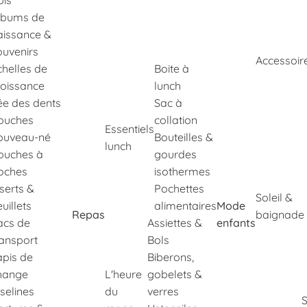
ois
lbums de
aissance &
ouvenirs
Accessoir
chelles de
Boite à
roissance
lunch
ée des dents
Sac à
ouches
collation
Essentiels
ouveau-né
Bouteilles &
lunch
ouches à
gourdes
oches
isothermes
nserts &
Pochettes
Soleil &
uillets
alimentaires
Mode
Repas
baignade
acs de
Assiettes &
enfants
ransport
Bols
apis de
Biberons,
hange
L'heure
gobelets &
selines
du
verres