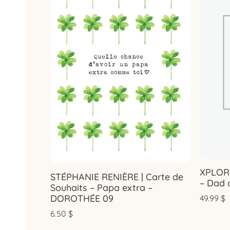
XPLOR
STÉPHANIE RENIÈRE | Carte de
– Dad 
Souhaits – Papa extra –
DOROTHÉE 09
49.99
$
6.50
$