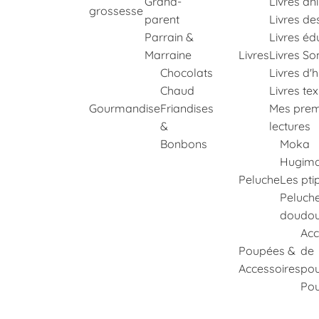
Grand-
Livres an
grossesse
parent
Livres de
Parrain &
Livres éd
Marraine
Livres
Livres So
Chocolats
Livres d'h
Chaud
Livres te
Gourmandise
Friandises
Mes prem
&
lectures
Bonbons
Moka
Hugima
Peluche
Les pti
Peluch
doudo
Acc
Poupées &
de
Accessoires
po
Po