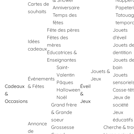
& Shower
Napper
Cartes de
Anniversaire
Papeter
souhaits
Temps des
Tatouag
fêtes
tempora
Fête des pères
Jouets
Fêtes des
d'éveil
Idées
mères
Jouets d
cadeaux
Éducatrices &
dentition
Enseignantes
Jouets d
Saint-
bain
Jouets &
Valentin
Jouets
Événements
Jeux
Pâques
sensoriel
Cadeaux
& Fêtes
Éveil
Halloween
Casse-tê
&
&
Noël
Jeux de
Occasions
Jeux
Grand frère
société
& Grande
Jeux
soeur
éducatifs
Annonce
Grossesse
Cherche & tr
de