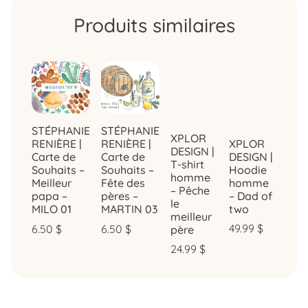
Produits similaires
STÉPHANIE
STÉPHANIE
XPLOR
XPLOR
RENIÈRE |
RENIÈRE |
DESIGN |
DESIGN |
Carte de
Carte de
T-shirt
Hoodie
Souhaits –
Souhaits –
homme
homme
Meilleur
Fête des
– Pêche
– Dad of
papa –
pères –
le
two
MILO 01
MARTIN 03
meilleur
49.99
$
6.50
$
6.50
$
père
24.99
$