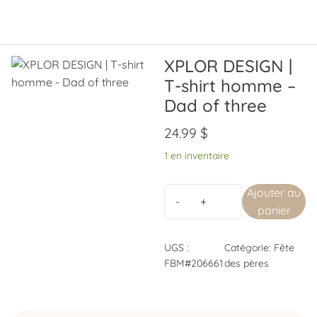
XPLOR DESIGN |
T-shirt homme –
Dad of three
24.99
$
1 en inventaire
Ajouter au
panier
UGS :
Catégorie:
Fête
FBM#206661
des pères