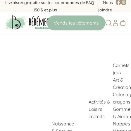
Livraison gratuite sur les commandes de
FAQ
Nous
150 $ et plus
joindre
Carnets
jeux
Art &
Création
Coloria
Activités &
crayons
Loisirs
Gommet
créatifs
& Aiman
Naissance
Nappes