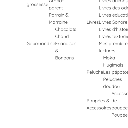
Grand-
Livres animés
grossesse
parent
Livres des od
Parrain &
Livres éducati
Marraine
Livres
Livres Sonore
Chocolats
Livres d'histoi
Chaud
Livres texturé
Gourmandise
Friandises
Mes première
&
lectures
Bonbons
Moka
Hugimals
Peluche
Les ptipoto
Peluches
doudou
Accesso
Poupées &
de
Accessoires
poupée
Poupée