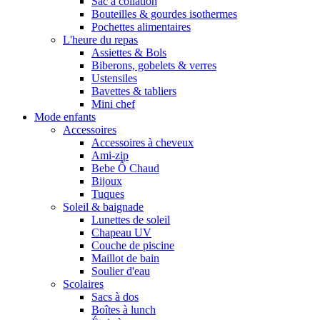
Sac à collation
Bouteilles & gourdes isothermes
Pochettes alimentaires
L'heure du repas
Assiettes & Bols
Biberons, gobelets & verres
Ustensiles
Bavettes & tabliers
Mini chef
Mode enfants
Accessoires
Accessoires à cheveux
Ami-zip
Bebe Ô Chaud
Bijoux
Tuques
Soleil & baignade
Lunettes de soleil
Chapeau UV
Couche de piscine
Maillot de bain
Soulier d'eau
Scolaires
Sacs à dos
Boîtes à lunch