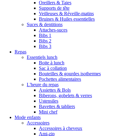
Oreillers & Taies
Supports de tête
Veilleuses & Réveille-matins
Bruines & Huiles essentielles
Suces & dentitions
Attaches-suces
Bibs 1
Bibs 2
Bibs 3
Repas
Essentiels lunch
Boite à lunch
Sac à collation
Bouteilles & gourdes isothermes
Pochettes alimentaires
L'heure du repas
Assiettes & Bols
Biberons, gobelets & verres
Ustensiles
Bavettes & tabliers
Mini chef
Mode enfants
Accessoires
Accessoires à cheveux
Ami-zip