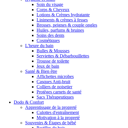
Soin du visage
Corps & Cheveux
Lotions & Crèmes hydratante
Liniments & crèmes à fesses
Brosses, peignes & couple ongles
Huiles, parfums & bruines
Soins des dents
Cosmétiques
L'heure du bain
Bulles & Mousses
Serviettes & Débarbouillettes
Trousse de toilette
Jeux de bain
Santé & Bien être
Affichettes microbes
Casques Anti-bruit
Colliers de noisetier
Protèges carnets de santé
Sacs Thérapeutiques
Dodo & Confort
Apprentissage de la propreté
Culottes d'entraînement
Motivation à la propreté
Souvenirs & Étapes de bébé
Pastilles de bois