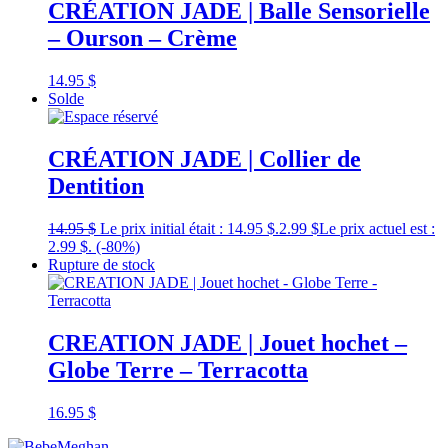
CRÉATION JADE | Balle Sensorielle
– Ourson – Crème
14.95
$
Solde
CRÉATION JADE | Collier de
Dentition
14.95
$
Le prix initial était : 14.95 $.
2.99
$
Le prix actuel est :
2.99 $.
(-80%)
Rupture de stock
CREATION JADE | Jouet hochet –
Globe Terre – Terracotta
16.95
$