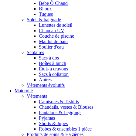
Bebe Ô Chaud
Bijoux
Tuques
Soleil & baignade
Lunettes de soleil
Chapeau UV
Couche de piscine
Maillot de bain
Soulier d'eau
Scolaires
Sacs à dos
Boîtes à lunch
Étuis à crayons
Sacs à collation
Autres
Vêtements évolutifs
Maternité
Vêtements
Camisoles & T-shirts
Chandails, vestes & Blouses
Pantalons & Leggings
Pyjamas
Shorts & Jupes
Robes & ensembles 1 pièce
Produits de soins & Hygiènes