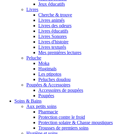
Jeux éducatifs
Livres
Cherche & trouve
Livres animés
Livres des odeurs
Livres éducatifs
Livres Sonores
Livres d'histoire
Livres texturés
Mes premières lectures
Peluche
Moka
Hugimals
Les ptipotos
Peluches doudou
Poupées & Accessoires
Accessoires de poupées
Poupées
Soins & Bains
Aux petits soins
Pharmacie
Protection contre le froid
Protection solaire & Chasse moustiques
Trousses de premiers soins
Hygiène et soins