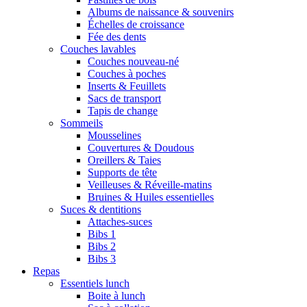
Albums de naissance & souvenirs
Échelles de croissance
Fée des dents
Couches lavables
Couches nouveau-né
Couches à poches
Inserts & Feuillets
Sacs de transport
Tapis de change
Sommeils
Mousselines
Couvertures & Doudous
Oreillers & Taies
Supports de tête
Veilleuses & Réveille-matins
Bruines & Huiles essentielles
Suces & dentitions
Attaches-suces
Bibs 1
Bibs 2
Bibs 3
Repas
Essentiels lunch
Boite à lunch