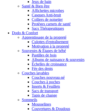
Jeux de bain
Santé & Bien être
Affichettes microbes
Casques Anti-bruit
Colliers de noisetier
Protèges carnets de santé
Sacs Thérapeutiques
Dodo & Confort
Apprentissage de la propreté
Culottes d'entraînement
Motivation à la propreté
Souvenirs & Étapes de bébé
Pastilles de bois
Albums de naissance & souvenirs
Échelles de croissance
Fée des dents
Couches lavables
Couches nouveau-né
Couches à poches
Inserts & Feuillets
Sacs de transport
Tapis de change
Sommeils
Mousselines
Couvertures & Doudous