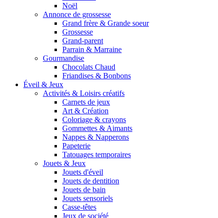
Noël
Annonce de grossesse
Grand frère & Grande soeur
Grossesse
Grand-parent
Parrain & Marraine
Gourmandise
Chocolats Chaud
Friandises & Bonbons
Éveil & Jeux
Activités & Loisirs créatifs
Carnets de jeux
Art & Création
Coloriage & crayons
Gommettes & Aimants
Nappes & Napperons
Papeterie
Tatouages temporaires
Jouets & Jeux
Jouets d'éveil
Jouets de dentition
Jouets de bain
Jouets sensoriels
Casse-têtes
Jeux de société