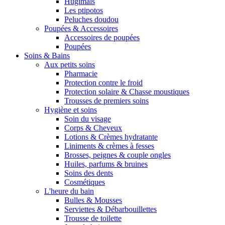
Hugimals
Les ptipotos
Peluches doudou
Poupées & Accessoires
Accessoires de poupées
Poupées
Soins & Bains
Aux petits soins
Pharmacie
Protection contre le froid
Protection solaire & Chasse moustiques
Trousses de premiers soins
Hygiène et soins
Soin du visage
Corps & Cheveux
Lotions & Crèmes hydratante
Liniments & crèmes à fesses
Brosses, peignes & couple ongles
Huiles, parfums & bruines
Soins des dents
Cosmétiques
L'heure du bain
Bulles & Mousses
Serviettes & Débarbouillettes
Trousse de toilette