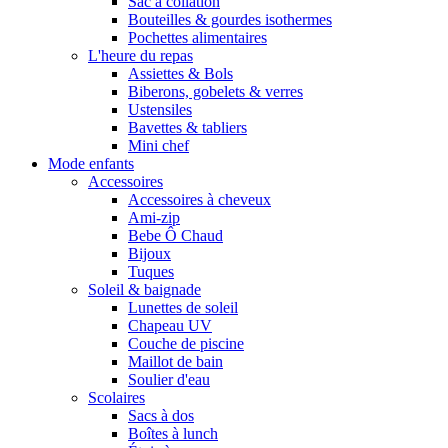
Sac à collation
Bouteilles & gourdes isothermes
Pochettes alimentaires
L'heure du repas
Assiettes & Bols
Biberons, gobelets & verres
Ustensiles
Bavettes & tabliers
Mini chef
Mode enfants
Accessoires
Accessoires à cheveux
Ami-zip
Bebe Ô Chaud
Bijoux
Tuques
Soleil & baignade
Lunettes de soleil
Chapeau UV
Couche de piscine
Maillot de bain
Soulier d'eau
Scolaires
Sacs à dos
Boîtes à lunch