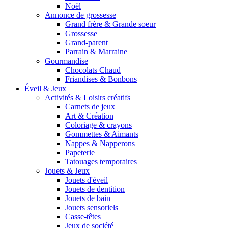
Noël
Annonce de grossesse
Grand frère & Grande soeur
Grossesse
Grand-parent
Parrain & Marraine
Gourmandise
Chocolats Chaud
Friandises & Bonbons
Éveil & Jeux
Activités & Loisirs créatifs
Carnets de jeux
Art & Création
Coloriage & crayons
Gommettes & Aimants
Nappes & Napperons
Papeterie
Tatouages temporaires
Jouets & Jeux
Jouets d'éveil
Jouets de dentition
Jouets de bain
Jouets sensoriels
Casse-têtes
Jeux de société