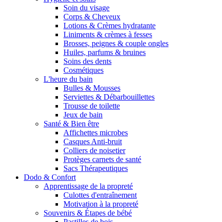
Soin du visage
Corps & Cheveux
Lotions & Crèmes hydratante
Liniments & crèmes à fesses
Brosses, peignes & couple ongles
Huiles, parfums & bruines
Soins des dents
Cosmétiques
L'heure du bain
Bulles & Mousses
Serviettes & Débarbouillettes
Trousse de toilette
Jeux de bain
Santé & Bien être
Affichettes microbes
Casques Anti-bruit
Colliers de noisetier
Protèges carnets de santé
Sacs Thérapeutiques
Dodo & Confort
Apprentissage de la propreté
Culottes d'entraînement
Motivation à la propreté
Souvenirs & Étapes de bébé
Pastilles de bois