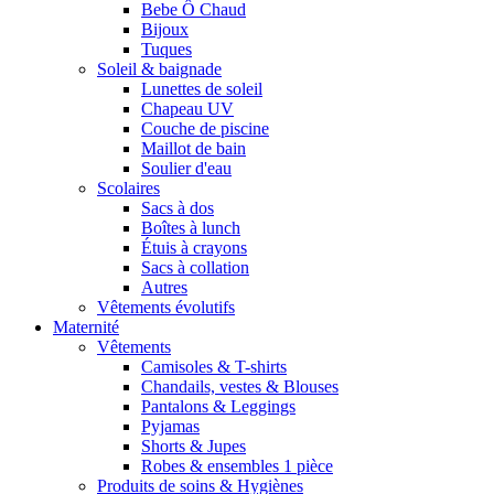
Bebe Ô Chaud
Bijoux
Tuques
Soleil & baignade
Lunettes de soleil
Chapeau UV
Couche de piscine
Maillot de bain
Soulier d'eau
Scolaires
Sacs à dos
Boîtes à lunch
Étuis à crayons
Sacs à collation
Autres
Vêtements évolutifs
Maternité
Vêtements
Camisoles & T-shirts
Chandails, vestes & Blouses
Pantalons & Leggings
Pyjamas
Shorts & Jupes
Robes & ensembles 1 pièce
Produits de soins & Hygiènes