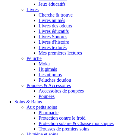
Jeux éducatifs
Livres
Cherche & trouve
Livres animés
Livres des odeurs
Livres éducatifs
Livres Sonores
Livres d'histoire
Livres texturés
Mes premières lectures
Peluche
Moka
Hugimals
Les ptipotos
Peluches doudou
Poupées & Accessoires
Accessoires de poupées
Poupées
Soins & Bains
Aux petits soins
Pharmacie
Protection contre le froid
Protection solaire & Chasse moustiques
Trousses de premiers soins
Hygiène et soins