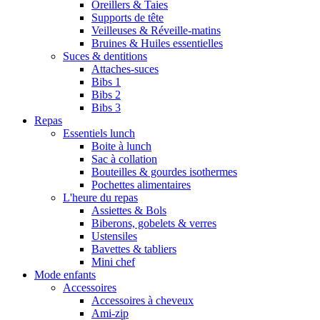
Oreillers & Taies
Supports de tête
Veilleuses & Réveille-matins
Bruines & Huiles essentielles
Suces & dentitions
Attaches-suces
Bibs 1
Bibs 2
Bibs 3
Repas
Essentiels lunch
Boite à lunch
Sac à collation
Bouteilles & gourdes isothermes
Pochettes alimentaires
L'heure du repas
Assiettes & Bols
Biberons, gobelets & verres
Ustensiles
Bavettes & tabliers
Mini chef
Mode enfants
Accessoires
Accessoires à cheveux
Ami-zip