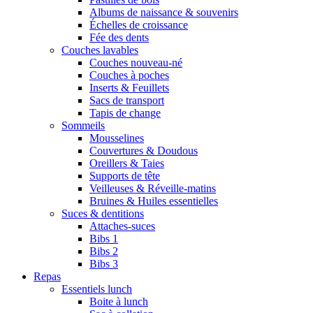
Albums de naissance & souvenirs
Échelles de croissance
Fée des dents
Couches lavables
Couches nouveau-né
Couches à poches
Inserts & Feuillets
Sacs de transport
Tapis de change
Sommeils
Mousselines
Couvertures & Doudous
Oreillers & Taies
Supports de tête
Veilleuses & Réveille-matins
Bruines & Huiles essentielles
Suces & dentitions
Attaches-suces
Bibs 1
Bibs 2
Bibs 3
Repas
Essentiels lunch
Boite à lunch