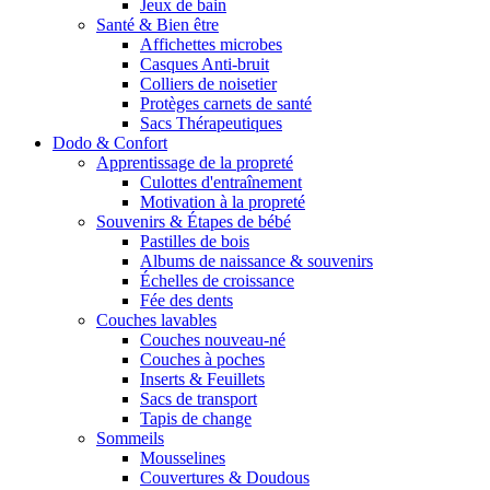
Jeux de bain
Santé & Bien être
Affichettes microbes
Casques Anti-bruit
Colliers de noisetier
Protèges carnets de santé
Sacs Thérapeutiques
Dodo & Confort
Apprentissage de la propreté
Culottes d'entraînement
Motivation à la propreté
Souvenirs & Étapes de bébé
Pastilles de bois
Albums de naissance & souvenirs
Échelles de croissance
Fée des dents
Couches lavables
Couches nouveau-né
Couches à poches
Inserts & Feuillets
Sacs de transport
Tapis de change
Sommeils
Mousselines
Couvertures & Doudous