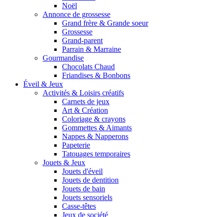
Noël
Annonce de grossesse
Grand frère & Grande soeur
Grossesse
Grand-parent
Parrain & Marraine
Gourmandise
Chocolats Chaud
Friandises & Bonbons
Éveil & Jeux
Activités & Loisirs créatifs
Carnets de jeux
Art & Création
Coloriage & crayons
Gommettes & Aimants
Nappes & Napperons
Papeterie
Tatouages temporaires
Jouets & Jeux
Jouets d'éveil
Jouets de dentition
Jouets de bain
Jouets sensoriels
Casse-têtes
Jeux de société