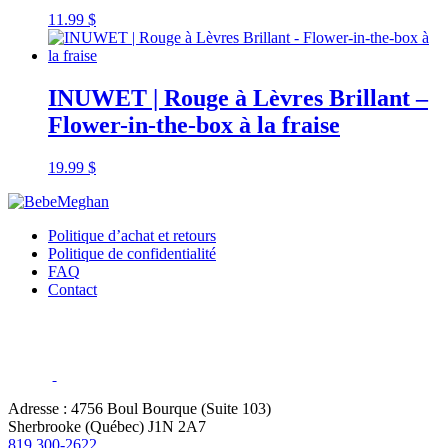
11.99
$
INUWET | Rouge à Lèvres Brillant –
Flower-in-the-box à la fraise
19.99
$
Politique d’achat et retours
Politique de confidentialité
FAQ
Contact
Adresse : 4756 Boul Bourque (Suite 103)
Sherbrooke (Québec) J1N 2A7
819 300-2622