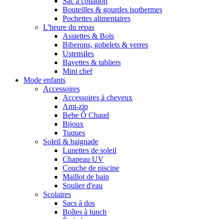
Sac à collation
Bouteilles & gourdes isothermes
Pochettes alimentaires
L'heure du repas
Assiettes & Bols
Biberons, gobelets & verres
Ustensiles
Bavettes & tabliers
Mini chef
Mode enfants
Accessoires
Accessoires à cheveux
Ami-zip
Bebe Ô Chaud
Bijoux
Tuques
Soleil & baignade
Lunettes de soleil
Chapeau UV
Couche de piscine
Maillot de bain
Soulier d'eau
Scolaires
Sacs à dos
Boîtes à lunch