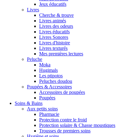
Jeux éducatifs
Livres
Cherche & trouve
Livres animés
Livres des odeurs
Livres éducatifs
Livres Sonores
Livres d'histoire
Livres texturés
Mes premières lectures
Peluche
Moka
Hugimals
Les ptipotos
Peluches doudou
Poupées & Accessoires
Accessoires de poupées
Poupées
Soins & Bains
Aux petits soins
Pharmacie
Protection contre le froid
Protection solaire & Chasse moustiques
Trousses de premiers soins
Hygiène et soins