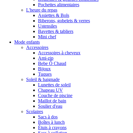
Pochettes alimentaires
L'heure du repas
Assiettes & Bols
Biberons, gobelets & verres
Ustensiles
Bavettes & tabliers
Mini chef
Mode enfants
Accessoires
Accessoires à cheveux
Ami-zip
Bebe Ô Chaud
Bijoux
Tuques
Soleil & baignade
Lunettes de soleil
Chapeau UV
Couche de piscine
Maillot de bain
Soulier d'eau
Scolaires
Sacs à dos
Boîtes à lunch
Étuis à crayons
Sacs à collation