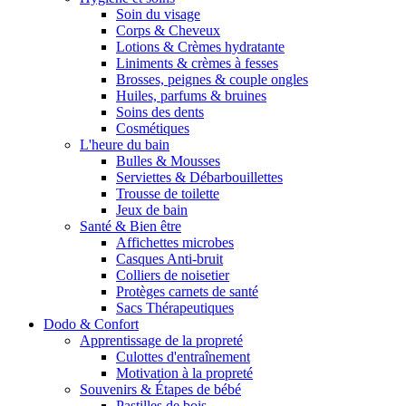
Soin du visage
Corps & Cheveux
Lotions & Crèmes hydratante
Liniments & crèmes à fesses
Brosses, peignes & couple ongles
Huiles, parfums & bruines
Soins des dents
Cosmétiques
L'heure du bain
Bulles & Mousses
Serviettes & Débarbouillettes
Trousse de toilette
Jeux de bain
Santé & Bien être
Affichettes microbes
Casques Anti-bruit
Colliers de noisetier
Protèges carnets de santé
Sacs Thérapeutiques
Dodo & Confort
Apprentissage de la propreté
Culottes d'entraînement
Motivation à la propreté
Souvenirs & Étapes de bébé
Pastilles de bois