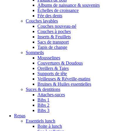
Albums de naissance & souvenirs
Échelles de croissance
Fée des dents
Couches lavables
Couches nouveau-né
Couches à poches
Inserts & Feuillets
Sacs de transport
Tapis de change
Sommeils
Mousselines
Couvertures & Doudous
Oreillers & Taies
Supports de tête
Veilleuses & Réveille-matins
Bruines & Huiles essentielles
Suces & dentitions
Attaches-suces
Bibs 1
Bibs 2
Bibs 3
Repas
Essentiels lunch
Boite à lunch