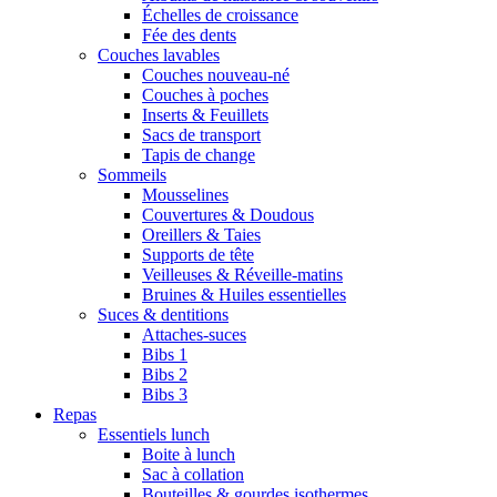
Échelles de croissance
Fée des dents
Couches lavables
Couches nouveau-né
Couches à poches
Inserts & Feuillets
Sacs de transport
Tapis de change
Sommeils
Mousselines
Couvertures & Doudous
Oreillers & Taies
Supports de tête
Veilleuses & Réveille-matins
Bruines & Huiles essentielles
Suces & dentitions
Attaches-suces
Bibs 1
Bibs 2
Bibs 3
Repas
Essentiels lunch
Boite à lunch
Sac à collation
Bouteilles & gourdes isothermes