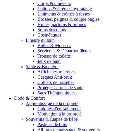
Corps & Cheveux
Lotions & Crèmes hydratante
Liniments & crèmes à fesses
Brosses, peignes & couple ongles
Huiles, parfums & bruines
Soins des dents
Cosmétiques
L'heure du bain
Bulles & Mousses
Serviettes & Débarbouillettes
Trousse de toilette
Jeux de bain
Santé & Bien être
Affichettes microbes
Casques Anti-bruit
Colliers de noisetier
Protèges carnets de santé
Sacs Thérapeutiques
Dodo & Confort
Apprentissage de la propreté
Culottes d'entraînement
Motivation à la propreté
Souvenirs & Étapes de bébé
Pastilles de bois
Albums de naissance & souvenirs