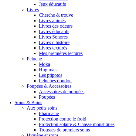
Jeux éducatifs
Livres
Cherche & trouve
Livres animés
Livres des odeurs
Livres éducatifs
Livres Sonores
Livres d'histoire
Livres texturés
Mes premières lectures
Peluche
Moka
Hugimals
Les ptipotos
Peluches doudou
Poupées & Accessoires
Accessoires de poupées
Poupées
Soins & Bains
Aux petits soins
Pharmacie
Protection contre le froid
Protection solaire & Chasse moustiques
Trousses de premiers soins
Hygiène et soins