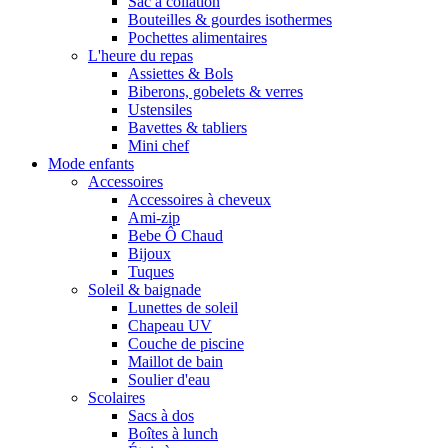
Sac à collation
Bouteilles & gourdes isothermes
Pochettes alimentaires
L'heure du repas
Assiettes & Bols
Biberons, gobelets & verres
Ustensiles
Bavettes & tabliers
Mini chef
Mode enfants
Accessoires
Accessoires à cheveux
Ami-zip
Bebe Ô Chaud
Bijoux
Tuques
Soleil & baignade
Lunettes de soleil
Chapeau UV
Couche de piscine
Maillot de bain
Soulier d'eau
Scolaires
Sacs à dos
Boîtes à lunch