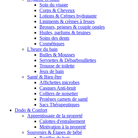
Soin du visage
Corps & Cheveux
Lotions & Crèmes hydratante
Liniments & crèmes à fesses
Brosses, peignes & couple ongles
Huiles, parfums & bruines
Soins des dents
Cosmétiques
L'heure du bain
Bulles & Mousses
Serviettes & Débarbouillettes
Trousse de toilette
Jeux de bain
Santé & Bien être
Affichettes microbes
Casques Anti-bruit
Colliers de noisetier
Protèges carnets de santé
Sacs Thérapeutiques
Dodo & Confort
Apprentissage de la propreté
Culottes d'entraînement
Motivation à la propreté
Souvenirs & Étapes de bébé
Pastilles de bois