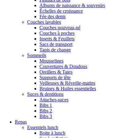
Albums de naissance & souvenirs
Échelles de croissance
Fée des dents
Couches lavables
Couches nouveau-né
Couches à poches
Inserts & Feuillets
Sacs de transport
Tapis de change
Sommeils
Mousselines
Couvertures & Doudous
Oreillers & Taies
Supports de tête
Veilleuses & Réveille-matins
Bruines & Huiles essentielles
Suces & dentitions
Attaches-suces
Bibs 1
Bibs 2
Bibs 3
Repas
Essentiels lunch
Boite à lunch