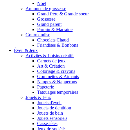
Noël
Annonce de grossesse
Grand frère & Grande soeur
Grossesse
Grand-parent
Parrain & Marraine
Gourmandise
Chocolats Chaud
Friandises & Bonbons
Éveil & Jeux
Activités & Loisirs créatifs
Carnets de jeux
Art & Création
Coloriage & crayons
Gommettes & Aimants
Nappes & Napperons
Papeterie
Tatouages temporaires
Jouets & Jeux
Jouets d'éveil
Jouets de dentition
Jouets de bain
Jouets sensoriels
Casse-têtes
Jeux de société