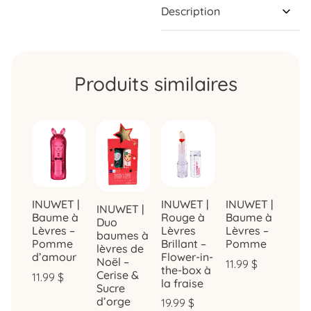
Description
Produits similaires
INUWET |
INUWET |
INUWET |
INUWET |
Rouge à
Baume à
Baume à
Duo
Lèvres
Lèvres –
Lèvres –
baumes à
Brillant –
Pomme
Pomme
lèvres de
Flower-in-
d’amour
Noël –
11.99
$
the-box à
Cerise &
11.99
$
la fraise
Sucre
d’orge
19.99
$