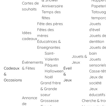
& Shower
Napper
Cartes de
Anniversaire
Papeter
souhaits
Temps des
Tatouag
fêtes
tempora
Fête des pères
Jouets
Fêtes des
d'éveil
Idées
mères
Jouets d
cadeaux
Éducatrices &
dentition
Enseignantes
Jouets d
Saint-
bain
Jouets &
Valentin
Jouets
Événements
Jeux
Pâques
sensoriel
Cadeaux
& Fêtes
Éveil
Halloween
Casse-tê
&
&
Noël
Jeux de
Occasions
Jeux
Grand frère
société
& Grande
Jeux
soeur
éducatifs
Annonce
Grossesse
Cherche & tr
de