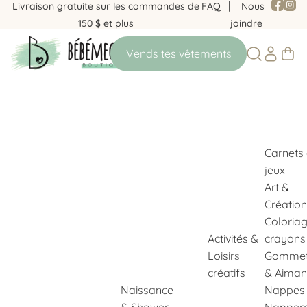
Livraison gratuite sur les commandes de
FAQ
Nous
150 $ et plus
joindre
Carnets
jeux
Art &
Création
Coloria
Activités &
crayons
Loisirs
Gommet
créatifs
& Aiman
Naissance
Nappes