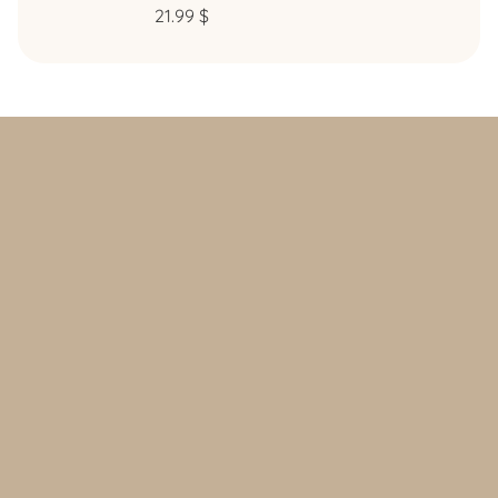
21.99
$
Politique d’achat et retours
Politique de confidentialité
FAQ
Contact