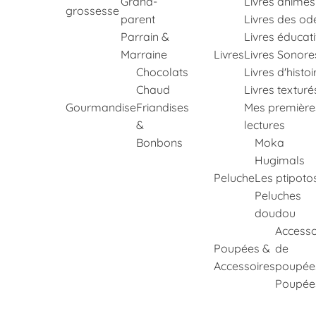
Grand-
Livres animés
grossesse
parent
Livres des od
Parrain &
Livres éducati
Marraine
Livres
Livres Sonore
Chocolats
Livres d'histoi
Chaud
Livres texturé
Gourmandise
Friandises
Mes première
&
lectures
Bonbons
Moka
Hugimals
Peluche
Les ptipoto
Peluches
doudou
Accesso
Poupées &
de
Accessoires
poupée
Poupée