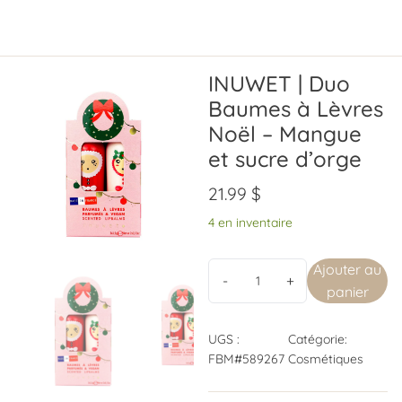
INUWET | Duo
Baumes à Lèvres
Noël – Mangue
et sucre d’orge
21.99
$
4 en inventaire
Ajouter au
panier
UGS :
Catégorie:
FBM#589267
Cosmétiques