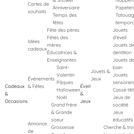
& Shower
Napper
Cartes de
Anniversaire
Papeter
souhaits
Temps des
Tatouag
fêtes
tempora
Fête des pères
Jouets
Fêtes des
d'éveil
Idées
mères
Jouets d
cadeaux
Éducatrices &
dentition
Enseignantes
Jouets d
Saint-
bain
Jouets &
Valentin
Jouets
Événements
Jeux
Pâques
sensoriel
Cadeaux
& Fêtes
Éveil
Halloween
Casse-tê
&
&
Noël
Jeux de
Occasions
Jeux
Grand frère
société
& Grande
Jeux
soeur
éducatifs
Annonce
Grossesse
Cherche & tr
de