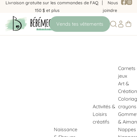
Livraison gratuite sur les commandes de
FAQ
Nous
150 $ et plus
joindre
Carnets
jeux
Art &
Création
Coloria
Activités &
crayons
Loisirs
Gommet
créatifs
& Aiman
Naissance
Nappes