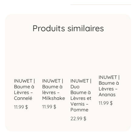
Produits similaires
INUWET |
INUWET |
INUWET |
INUWET |
Baume à
Baume à
Baume à
Duo
Lèvres –
lèvres –
Lèvres –
Baume à
Ananas
Milkshake
Cannelé
Lèvres et
11.99
$
Vernis –
11.99
$
11.99
$
Pomme
22.99
$