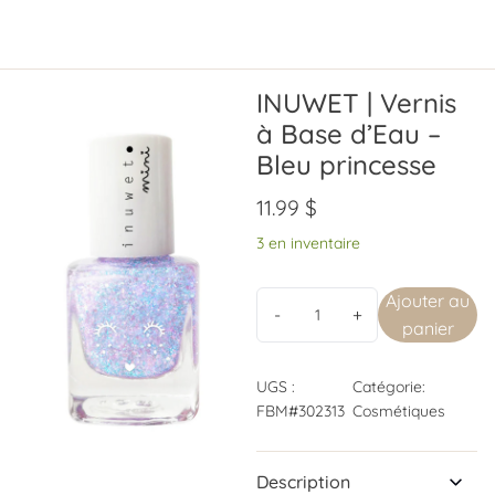
INUWET | Vernis
à Base d’Eau –
Bleu princesse
11.99
$
3 en inventaire
Ajouter au
panier
UGS :
Catégorie:
FBM#302313
Cosmétiques
Description