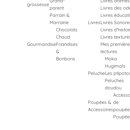
Grand-
Livres animés
grossesse
parent
Livres des od
Parrain &
Livres éducati
Marraine
Livres
Livres Sonore
Chocolats
Livres d'histoi
Chaud
Livres texturé
Gourmandise
Friandises
Mes première
&
lectures
Bonbons
Moka
Hugimals
Peluche
Les ptipoto
Peluches
doudou
Accesso
Poupées &
de
Accessoires
poupée
Poupée