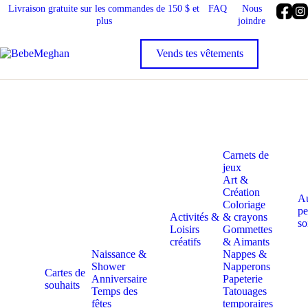
Livraison gratuite sur les commandes de 150 $ et
FAQ
Nous
plus
joindre
Carnets de
jeux
Art &
Création
A
Coloriage
pe
Activités &
& crayons
so
Loisirs
Gommettes
créatifs
& Aimants
Naissance &
Nappes &
Shower
Napperons
Cartes de
Anniversaire
Papeterie
souhaits
Temps des
Tatouages
fêtes
temporaires