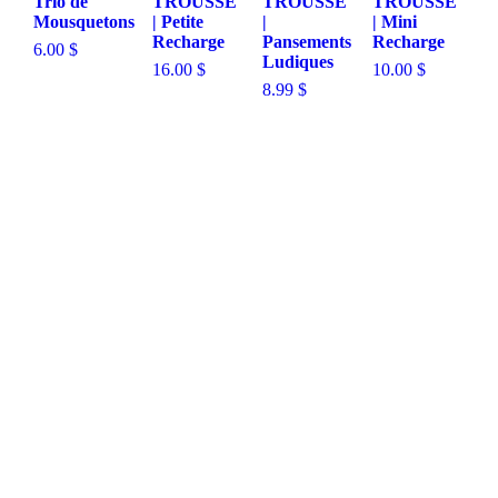
Trio de
TROUSSE
TROUSSE
TROUSSE
Mousquetons
| Petite
|
| Mini
Recharge
Pansements
Recharge
6.00
$
Ludiques
16.00
$
10.00
$
8.99
$
Politique d’achat et retours
Politique de confidentialité
FAQ
Contact