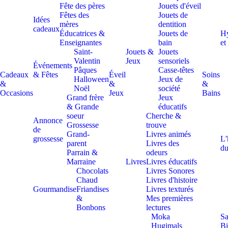
Fête des pères
Jouets d'éveil
Fêtes des
Jouets de
Idées
mères
dentition
cadeaux
Éducatrices &
Jouets de
H
Enseignantes
bain
et
Saint-
Jouets &
Jouets
Valentin
Jeux
sensoriels
Événements
Pâques
Casse-têtes
Cadeaux
& Fêtes
Éveil
Soins
Halloween
Jeux de
&
&
&
Noël
société
Occasions
Jeux
Bains
Grand frère
Jeux
& Grande
éducatifs
soeur
Cherche &
Annonce
Grossesse
trouve
de
Grand-
Livres animés
grossesse
L'
parent
Livres des
du
Parrain &
odeurs
Marraine
Livres
Livres éducatifs
Chocolats
Livres Sonores
Chaud
Livres d'histoire
Gourmandise
Friandises
Livres texturés
&
Mes premières
Bonbons
lectures
Moka
Sa
Hugimals
Bi