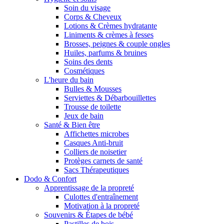
Soin du visage
Corps & Cheveux
Lotions & Crèmes hydratante
Liniments & crèmes à fesses
Brosses, peignes & couple ongles
Huiles, parfums & bruines
Soins des dents
Cosmétiques
L'heure du bain
Bulles & Mousses
Serviettes & Débarbouillettes
Trousse de toilette
Jeux de bain
Santé & Bien être
Affichettes microbes
Casques Anti-bruit
Colliers de noisetier
Protèges carnets de santé
Sacs Thérapeutiques
Dodo & Confort
Apprentissage de la propreté
Culottes d'entraînement
Motivation à la propreté
Souvenirs & Étapes de bébé
Pastilles de bois