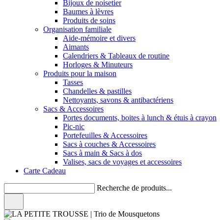
Bijoux de noisetier
Baumes à lèvres
Produits de soins
Organisation familiale
Aide-mémoire et divers
Aimants
Calendriers & Tableaux de routine
Horloges & Minuteurs
Produits pour la maison
Tasses
Chandelles & pastilles
Nettoyants, savons & antibactériens
Sacs & Accessoires
Portes documents, boites à lunch & étuis à crayon
Pic-nic
Portefeuilles & Accessoires
Sacs à couches & Accessoires
Sacs à main & Sacs à dos
Valises, sacs de voyages et accessoires
Carte Cadeau
Recherche de produits...