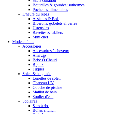
Sac à collation
Bouteilles & gourdes isothermes
Pochettes alimentaires
L'heure du repas
Assiettes & Bols
Biberons, gobelets & verres
Ustensiles
Bavettes & tabliers
Mini chef
Mode enfants
Accessoires
Accessoires à cheveux
Ami-zip
Bebe Ô Chaud
Bijoux
Tuques
Soleil & baignade
Lunettes de soleil
Chapeau UV
Couche de piscine
Maillot de bain
Soulier d'eau
Scolaires
Sacs à dos
Boîtes à lunch