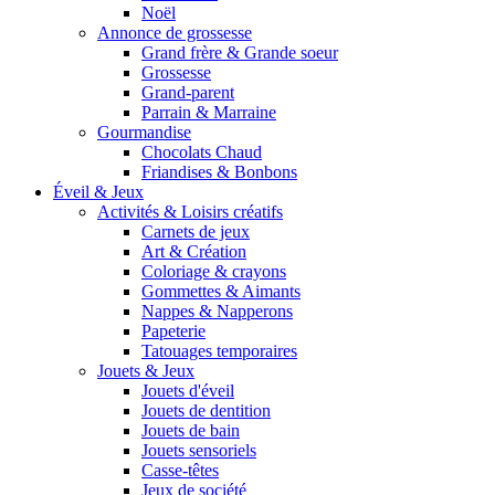
Noël
Annonce de grossesse
Grand frère & Grande soeur
Grossesse
Grand-parent
Parrain & Marraine
Gourmandise
Chocolats Chaud
Friandises & Bonbons
Éveil & Jeux
Activités & Loisirs créatifs
Carnets de jeux
Art & Création
Coloriage & crayons
Gommettes & Aimants
Nappes & Napperons
Papeterie
Tatouages temporaires
Jouets & Jeux
Jouets d'éveil
Jouets de dentition
Jouets de bain
Jouets sensoriels
Casse-têtes
Jeux de société