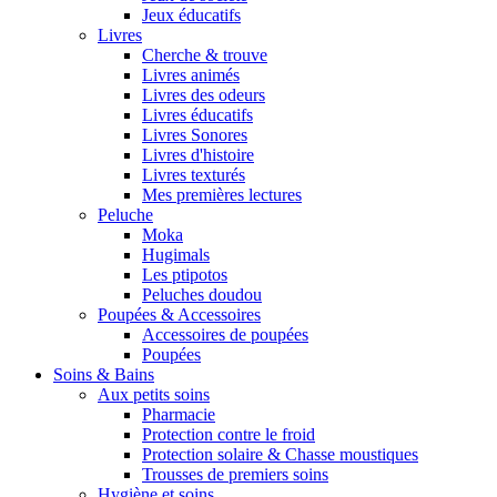
Jeux éducatifs
Livres
Cherche & trouve
Livres animés
Livres des odeurs
Livres éducatifs
Livres Sonores
Livres d'histoire
Livres texturés
Mes premières lectures
Peluche
Moka
Hugimals
Les ptipotos
Peluches doudou
Poupées & Accessoires
Accessoires de poupées
Poupées
Soins & Bains
Aux petits soins
Pharmacie
Protection contre le froid
Protection solaire & Chasse moustiques
Trousses de premiers soins
Hygiène et soins