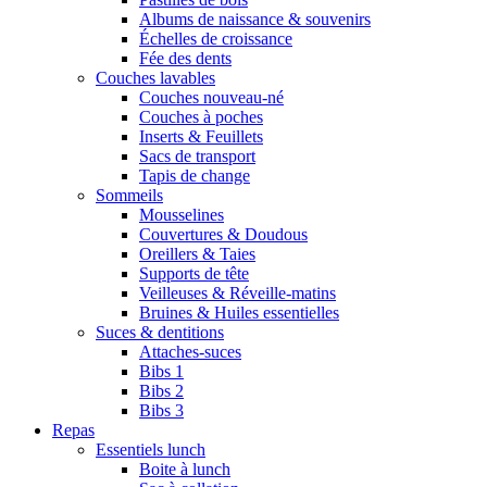
Albums de naissance & souvenirs
Échelles de croissance
Fée des dents
Couches lavables
Couches nouveau-né
Couches à poches
Inserts & Feuillets
Sacs de transport
Tapis de change
Sommeils
Mousselines
Couvertures & Doudous
Oreillers & Taies
Supports de tête
Veilleuses & Réveille-matins
Bruines & Huiles essentielles
Suces & dentitions
Attaches-suces
Bibs 1
Bibs 2
Bibs 3
Repas
Essentiels lunch
Boite à lunch