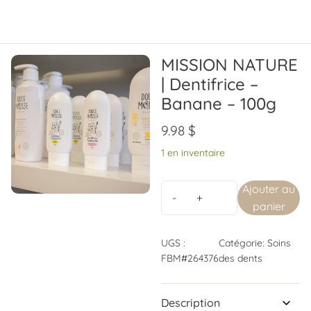
MISSION NATURE
| Dentifrice –
Banane – 100g
9.98
$
1 en inventaire
Ajouter au
panier
UGS :
Catégorie:
Soins
FBM#264376
des dents
Description