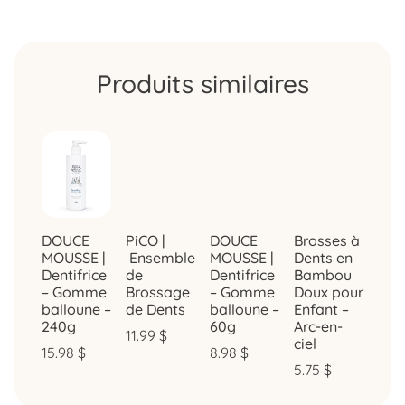
Produits similaires
PiCO |
DOUCE
DOUCE
Brosses à
Ensemble
MOUSSE |
MOUSSE |
Dents en
de
Dentifrice
Dentifrice
Bambou
Brossage
– Gomme
– Gomme
Doux pour
de Dents
balloune –
balloune –
Enfant –
240g
60g
Arc-en-
11.99
$
ciel
15.98
$
8.98
$
5.75
$