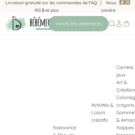
Livraison gratuite sur les commandes de
FAQ
Nous
150 $ et plus
joindre
Carnets
jeux
Art &
Création
Coloria
Activités &
crayons
Loisirs
Gommet
créatifs
& Aiman
Naissance
Nappes