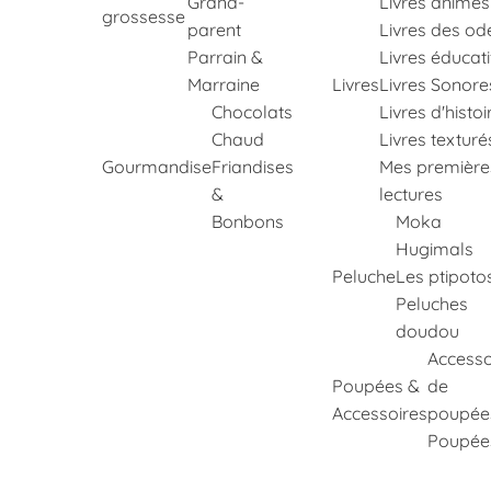
Grand-
Livres animés
grossesse
parent
Livres des od
Parrain &
Livres éducati
Marraine
Livres
Livres Sonore
Chocolats
Livres d'histoi
Chaud
Livres texturé
Gourmandise
Friandises
Mes première
&
lectures
Bonbons
Moka
Hugimals
Peluche
Les ptipoto
Peluches
doudou
Accesso
Poupées &
de
Accessoires
poupée
Poupée