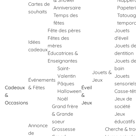
& Shower
Napper
Cartes de
Anniversaire
Papeter
souhaits
Temps des
Tatouag
fêtes
tempora
Fête des pères
Jouets
Fêtes des
d'éveil
Idées
mères
Jouets d
cadeaux
Éducatrices &
dentition
Enseignantes
Jouets d
Saint-
bain
Jouets &
Valentin
Jouets
Événements
Jeux
Pâques
sensoriel
Cadeaux
& Fêtes
Éveil
Halloween
Casse-tê
&
&
Noël
Jeux de
Occasions
Jeux
Grand frère
société
& Grande
Jeux
soeur
éducatifs
Annonce
Grossesse
Cherche & tr
de