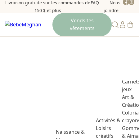
Livraison gratuite sur les commandes de
FAQ
Nous
150 $ et plus
joindre
Carnet
jeux
Art &
Créati
Colori
Activités &
crayon
Loisirs
Gomme
Naissance &
créatifs
& Aima