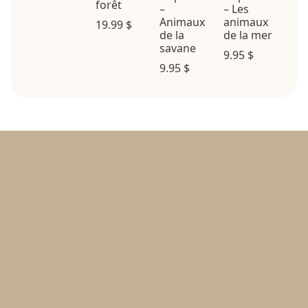
forêt
–
– Les
Animaux
animaux
19.99
$
de la
de la mer
savane
9.95
$
9.95
$
Politique d’achat et retours
Politique de confidentialité
FAQ
Contact