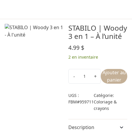
STABILO | Woody
3 en 1 – À l’unité
4.99
$
2 en inventaire
Ajouter au
panier
UGS :
Catégorie:
FBM#959711
Coloriage &
crayons
Description