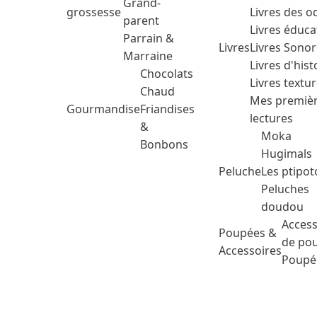
Grand-
grossesse
Livres des o
parent
Livres éduca
Parrain &
Livres
Livres Sono
Marraine
Livres d'hist
Chocolats
Livres textu
Chaud
Mes premiè
Gourmandise
Friandises
lectures
&
Moka
Bonbons
Hugimals
Peluche
Les ptipot
Peluches
doudou
Access
Poupées &
de po
Accessoires
Poupé