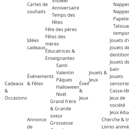
Shower
Cartes de
Nappe
Anniversaire
souhaits
Nappe
Temps des
Papete
fêtes
Tatoua
Fête des pères
tempor
Fêtes des
Idées
Jouets d'
mères
cadeaux
Jouets d
Éducatrices &
dentitio
Enseignantes
Jouets d
Saint-
bain
Valentin
Jouets &
Événements
Jouets
Pâques
Jeux
Cadeaux
& Fêtes
Éveil
sensorie
Halloween
&
&
Casse-tê
Noël
Occasions
Jeux
Jeux de
Grand frère
société
& Grande
Jeux édu
soeur
Annonce
Cherche & t
Grossesse
de
Livres anim